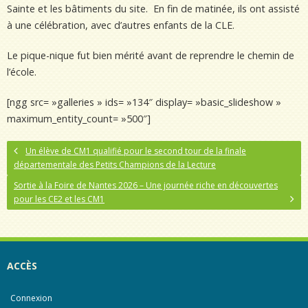
Sainte et les bâtiments du site. En fin de matinée, ils ont assisté
à une célébration, avec d’autres enfants de la CLE.
Le pique-nique fut bien mérité avant de reprendre le chemin de
l’école.
[ngg src= »galleries » ids= »134″ display= »basic_slideshow »
maximum_entity_count= »500″]
Un élève de CM1 qualifié pour le second tour de la finale
départementale des Petits Champions de la Lecture
Sortie à la Foire de Nantes 2026 – Une journée riche en découvertes
pour les CE2 et les CM1
ACCÈS
Connexion