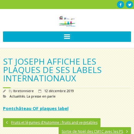
ST JOSEPH AFFICHE LES
PLAQUES DE SES LABELS
INTERNATIONAUX
By
lbretonniere
12 décembre 2019
Actualités
,
La presse en parle
Pontchâteau OF plaques label
Fruits et légumes d’Automne : fruits and vegetables
Sortie de Noël des CM1C avec les PS