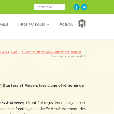
parle
Infos pratiques
Agenda
tualités
•
Cycle 3
•
Ouverture internationale /International opening.
/
Cérémonie de remise des dipl …
 A1 Starters et Movers
lors d’une cérémonie de
ers & Movers
, 16
ont été reçus
. Pour souligner cet
e leurs familles, de la cheffe d’établissement, des