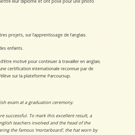
mettre leur diplôme et ont posé pour une photo
res projets, sur l’apprentissage de l’anglais.
des enfants.
’être motivé pour continuer à travailler en anglais.
ne certification internationale reconnue par de
l’élève sur la plateforme Parcoursup.
lish exam at a graduation ceremony.
e successful. To mark this excellent result, a
English teachers involved and the head of the
ring the famous ‘mortarboard’, the hat worn by