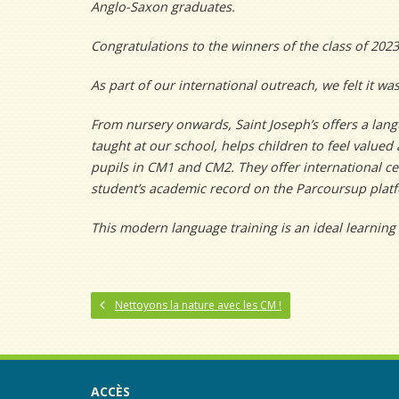
Anglo-Saxon graduates.
Congratulations to the winners of the class of 202
As part of our international outreach, we felt it w
From nursery onwards, Saint Joseph’s offers a lan
taught at our school, helps children to feel value
pupils in CM1 and CM2. They offer international ce
student’s academic record on the Parcoursup plat
This modern language training is an ideal learning 
Nettoyons la nature avec les CM !
ACCÈS