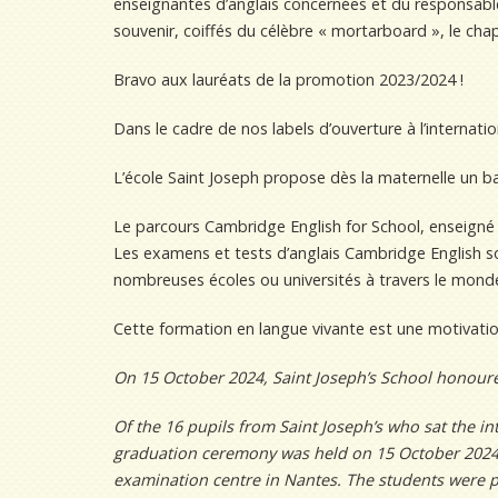
enseignantes d’anglais concernées et du responsabl
souvenir, coiffés du célèbre « mortarboard », le ch
Bravo aux lauréats de la promotion 2023/2024 !
Dans le cadre de nos labels d’ouverture à l’internatio
L’école Saint Joseph propose dès la maternelle un ba
Le parcours Cambridge English for School, enseigné da
Les examens et tests d’anglais Cambridge English so
nombreuses écoles ou universités à travers le monde. 
Cette formation en langue vivante est une motivatio
On 15 October 2024, Saint Joseph’s School honoure
Of the 16 pupils from Saint Joseph’s who sat the in
graduation ceremony was held on 15 October 2024, 
examination centre in Nantes. The students were p