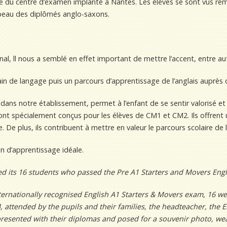
e du centre d’examen implanté à Nantes. Les élèves se sont vus re
apeau des diplômés anglo-saxons.
nal, ll nous a semblé en effet important de mettre l’accent, entre aut
in de langage puis un parcours d’apprentissage de l’anglais auprès 
ns notre établissement, permet à l’enfant de se sentir valorisé et d
nt spécialement conçus pour les élèves de CM1 et CM2. Ils offrent u
De plus, ils contribuent à mettre en valeur le parcours scolaire de 
n d’apprentissage idéale.
d its 16 students who passed the Pre A1 Starters and Movers Eng
ternationally recognised English A1 Starters & Movers exam, 16 wer
attended by the pupils and their families
, the headteacher, the 
resented with their diplomas and posed for a souvenir photo, wea