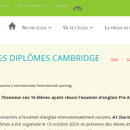
 parle
Infos pratiques
Agenda
Notre école
Vie de l’école
La presse en 
ES DIPLÔMES CAMBRIDGE
Home
/
Ac
verture internationale /International opening.
à l’honneur ses 16 élèves ayant réussi l’examen d’anglais Pre
 présentés à l’examen d’anglais internationalement reconnu
A1 Start
ômes a été organisée le 15 octobre 2024, en présence des élèves et d