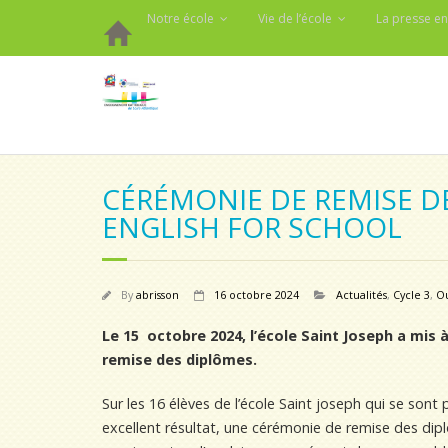
Notre école
Vie de l’école
La presse en
CÉRÉMONIE DE REMISE D
ENGLISH FOR SCHOOL
By
abrisson
16 octobre 2024
Actualités
,
Cycle 3
,
Ou
Le 15 octobre 2024, l’école Saint Joseph a mis 
remise des diplômes.
Sur les 16
élèves
de l’école Saint joseph qui se sont
excellent résultat, une cérémonie de remise des dipl