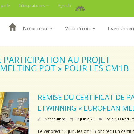
 parle
Infos pratiques
Agenda
Notre école
Vie de l’école
La presse en 
E PARTICIPATION AU PROJET
MELTING POT » POUR LES CM1B
REMISE DU CERTIFICAT DE P
ETWINNING « EUROPEAN MEL
By
cchevillard
13 juin 2025
Cycle 3
,
Ouverture
Le vendredi 13 juin, les cm1 B ont reçu un certifi