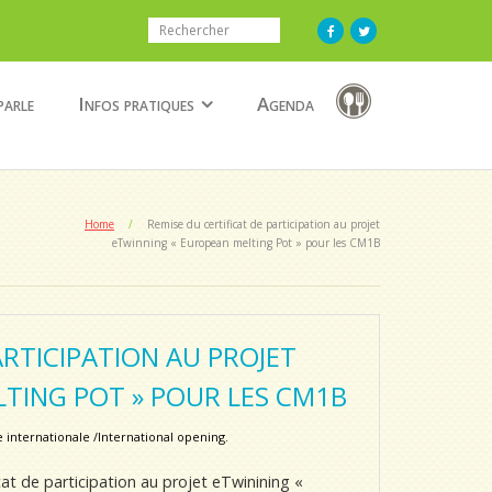
parle
Infos pratiques
Agenda
Home
/
Remise du certificat de participation au projet
eTwinning « European melting Pot » pour les CM1B
ARTICIPATION AU PROJET
TING POT » POUR LES CM1B
 internationale /International opening.
cat de participation au projet eTwinining «