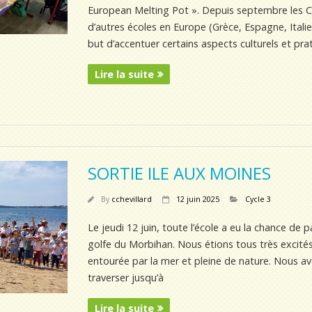
European Melting Pot ». Depuis septembre les CM
d’autres écoles en Europe (Grèce, Espagne, Italie
but d’accentuer certains aspects culturels et pra
Lire la suite
SORTIE ILE AUX MOINES
By
cchevillard
12 juin 2025
Cycle 3
Le jeudi 12 juin, toute l’école a eu la chance de pa
golfe du Morbihan. Nous étions tous très excités 
entourée par la mer et pleine de nature. Nous av
traverser jusqu’à
Lire la suite