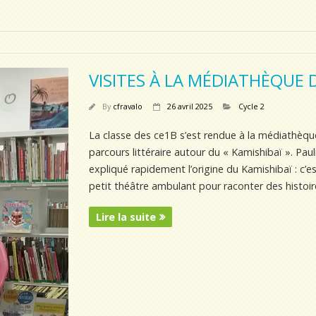
VISITES À LA MÉDIATHÈQUE
By
cfravalo
26 avril 2025
Cycle 2
La classe des ce1B s’est rendue à la médiathèq
parcours littéraire autour du « Kamishibaï ». Paul
expliqué rapidement l’origine du Kamishibaï : c’e
petit théâtre ambulant pour raconter des histoire
Lire la suite