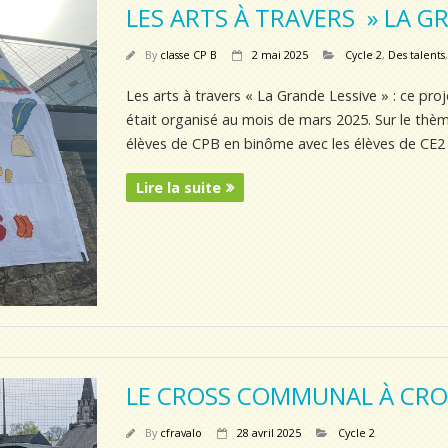
LES ARTS À TRAVERS » LA GR
By
classe CP B
2 mai 2025
Cycle 2
,
Des talents
Les arts à travers « La Grande Lessive » : ce pr
était organisé au mois de mars 2025. Sur le thèm
élèves de CPB en binôme avec les élèves de CE2 A
Lire la suite
LE CROSS COMMUNAL À CRO
By
cfravalo
28 avril 2025
Cycle 2