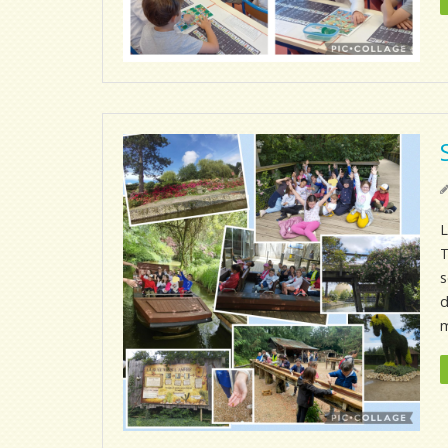
L
T
s
d
m