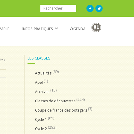
parle
Infos pratiques
Agenda
LES CLASSES
gory:
(69)
Actualités
(1)
Apel
(15)
Archives
(224)
Classes de découvertes
(3)
Coupe de france des potagers
(65)
Cycle 1
(293)
Cycle 2