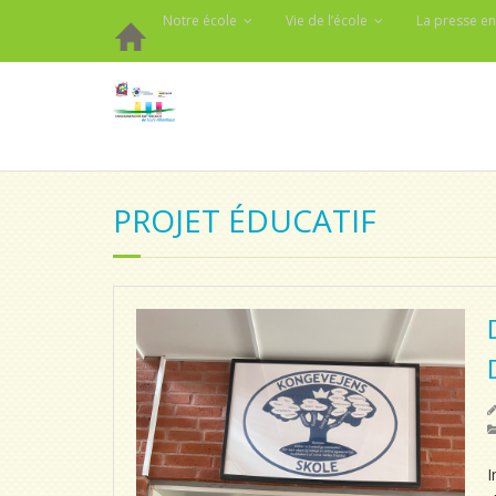
Notre école
Vie de l’école
La presse en
PROJET ÉDUCATIF
I