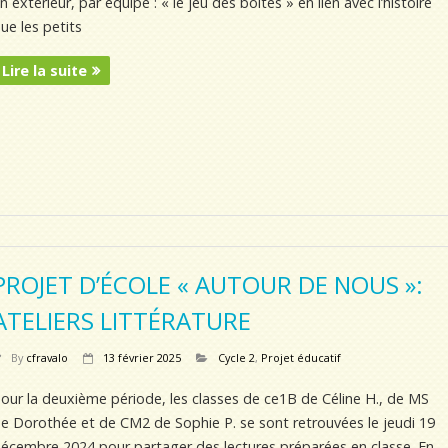
n extérieur, par équipe : « le jeu des boîtes » en lien avec l’histoire
ue les petits
Lire la suite
PROJET D’ÉCOLE « AUTOUR DE NOUS »:
ATELIERS LITTÉRATURE
By
cfravalo
13 février 2025
Cycle 2
,
Projet éducatif
our la deuxième période, les classes de ce1B de Céline H., de MS
e Dorothée et de CM2 de Sophie P. se sont retrouvées le jeudi 19
écembre 2024 pour partager des lectures préparées en classe. En