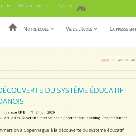
 parle
Infos pratiques
Agenda
Notre école
Vie de l’école
La presse en 
Home
/
Archive Cate
DÉCOUVERTE DU SYSTÈME ÉDUCATIF
DANOIS
By
classe CP B
24 juin 2026
Actualités
,
Ouverture internationale /International opening.
,
Projet éducatif
mmersion à Copenhague à la découverte du système éducatif