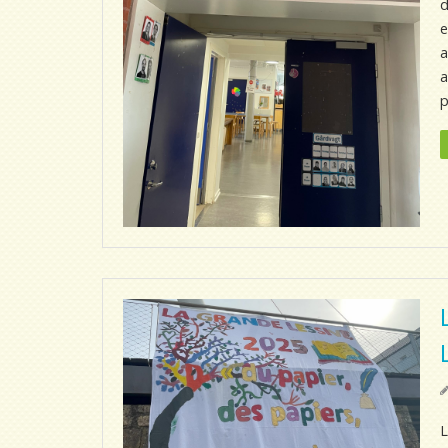
d
e
a
a
p
L