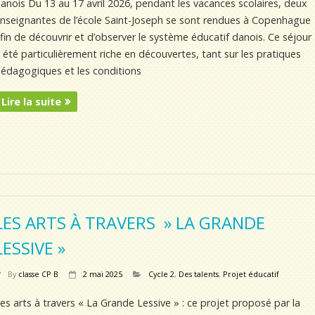
anois Du 13 au 17 avril 2026, pendant les vacances scolaires, deux
nseignantes de l’école Saint-Joseph se sont rendues à Copenhague
fin de découvrir et d’observer le système éducatif danois. Ce séjour
 été particulièrement riche en découvertes, tant sur les pratiques
édagogiques et les conditions
Lire la suite
LES ARTS À TRAVERS » LA GRANDE
LESSIVE »
By
classe CP B
2 mai 2025
Cycle 2
,
Des talents
,
Projet éducatif
es arts à travers « La Grande Lessive » : ce projet proposé par la