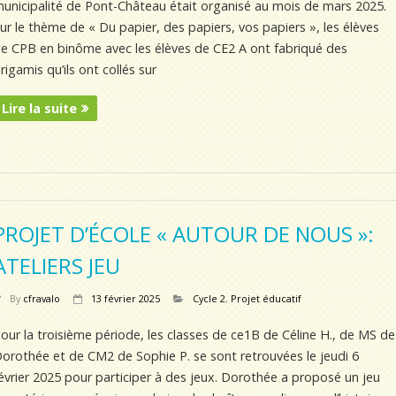
unicipalité de Pont-Château était organisé au mois de mars 2025.
ur le thème de « Du papier, des papiers, vos papiers », les élèves
e CPB en binôme avec les élèves de CE2 A ont fabriqué des
rigamis qu’ils ont collés sur
Lire la suite
PROJET D’ÉCOLE « AUTOUR DE NOUS »:
ATELIERS JEU
By
cfravalo
13 février 2025
Cycle 2
,
Projet éducatif
our la troisième période, les classes de ce1B de Céline H., de MS de
orothée et de CM2 de Sophie P. se sont retrouvées le jeudi 6
évrier 2025 pour participer à des jeux. Dorothée a proposé un jeu