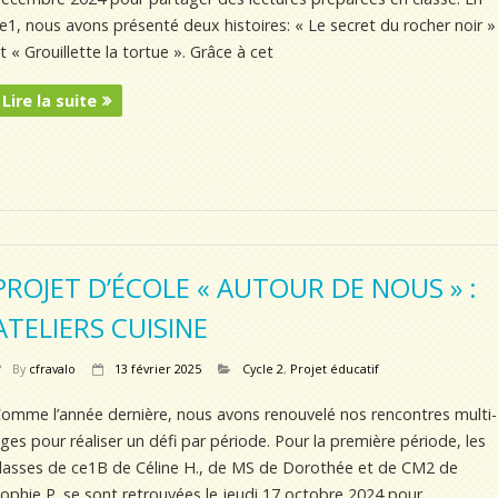
e1, nous avons présenté deux histoires: « Le secret du rocher noir »
t « Grouillette la tortue ». Grâce à cet
Lire la suite
PROJET D’ÉCOLE « AUTOUR DE NOUS » :
ATELIERS CUISINE
By
cfravalo
13 février 2025
Cycle 2
,
Projet éducatif
omme l’année dernière, nous avons renouvelé nos rencontres multi-
ges pour réaliser un défi par période. Pour la première période, les
lasses de ce1B de Céline H., de MS de Dorothée et de CM2 de
ophie P. se sont retrouvées le jeudi 17 octobre 2024 pour