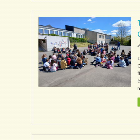
L
C
f
é