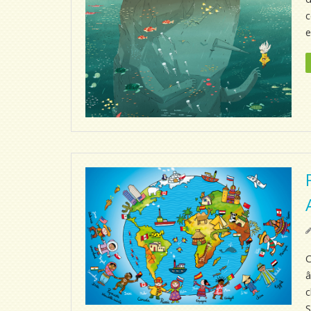
c
e
C
â
c
S