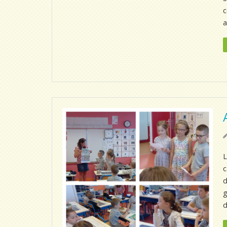
c
a
L
c
d
g
d