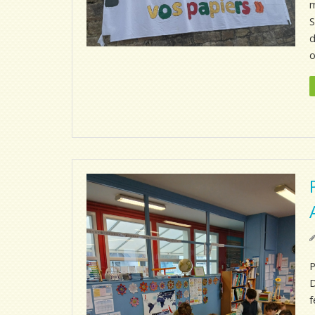
m
S
d
o
P
D
f