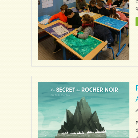
e
q
P
d
d