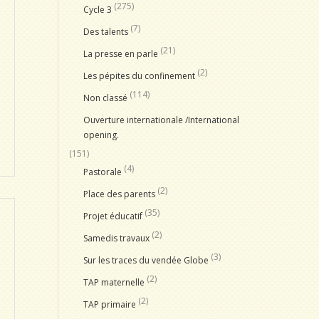
(275)
Cycle 3
(7)
Des talents
(21)
La presse en parle
(2)
Les pépites du confinement
(114)
Non classé
Ouverture internationale /International
opening.
(151)
(4)
Pastorale
(2)
Place des parents
(35)
Projet éducatif
(2)
Samedis travaux
(3)
Sur les traces du vendée Globe
(2)
TAP maternelle
(2)
TAP primaire