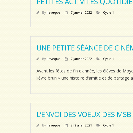
PETITES ACTIVITÉS QUOTIDI
By
ileveque
7 janvier 2022
Cycle 1
UNE PETITE SÉANCE DE CINÉ
By
ileveque
7 janvier 2022
Cycle 1
Avant les fêtes de fin d’année, les élèves de Moye
lièvre brun » une histoire d’amitié et de partage 
L’ENVOI DES VOEUX DES MSB 
By
ileveque
8 février 2021
Cycle 1