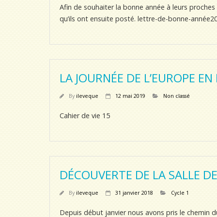
Afin de souhaiter la bonne année à leurs proches
qu’ils ont ensuite posté. lettre-de-bonne-année2
LA JOURNÉE DE L’EUROPE EN
By
ileveque
12 mai 2019
Non classé
Cahier de vie 15
DÉCOUVERTE DE LA SALLE D
By
ileveque
31 janvier 2018
Cycle 1
Depuis début janvier nous avons pris le chemin d