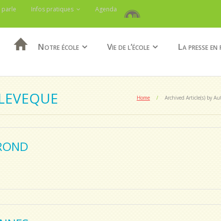
 parle
Infos pratiques
Agenda
Notre école
Vie de l’école
La presse en 
ILEVEQUE
Home
/
Archived Article(s) by Au
ROND