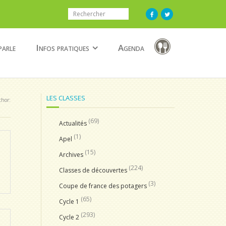
parle
Infos pratiques
Agenda
LES CLASSES
thor:
(69)
Actualités
(1)
Apel
(15)
Archives
(224)
Classes de découvertes
(3)
Coupe de france des potagers
(65)
Cycle 1
(293)
Cycle 2