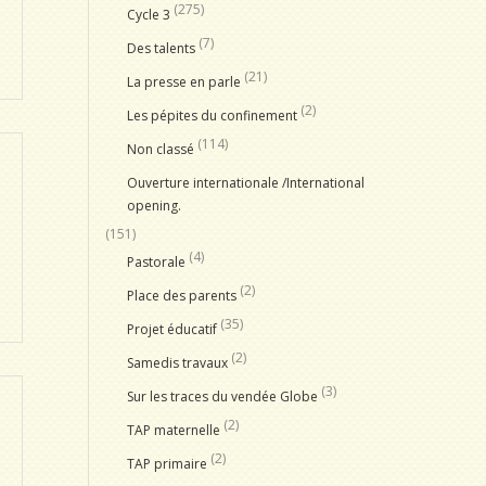
(275)
Cycle 3
(7)
Des talents
(21)
La presse en parle
(2)
Les pépites du confinement
(114)
Non classé
Ouverture internationale /International
opening.
(151)
(4)
Pastorale
(2)
Place des parents
(35)
Projet éducatif
(2)
Samedis travaux
(3)
Sur les traces du vendée Globe
(2)
TAP maternelle
(2)
TAP primaire